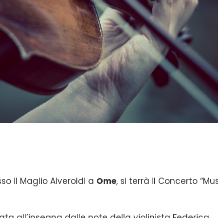
so il Maglio Alveroldi a
Ome
, si terrà il Concerto “Mu
a all’insegna dalle note della violinista Federica