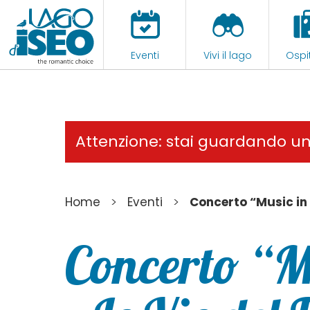
Eventi
Vivi il lago
Ospit
Attenzione: stai guardando u
>
>
Home
Eventi
Concerto “Music in 
Concerto “M