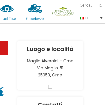
Search
for:
IT
irtual Tour
Esperienze
Luogo e località
Maglio Alveroldi - Ome
Via Maglio, 51
25050, Ome
k
Contatti