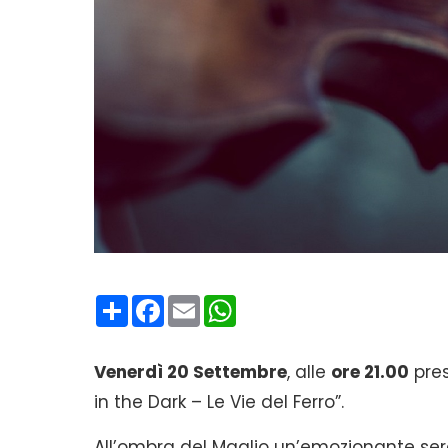
Condividi
Facebook
Email
WhatsApp
Venerdì 20 Settembre
, alle
ore 21.00
pres
in the Dark – Le Vie del Ferro”.
All’ombra del Maglio un’emozionante serat