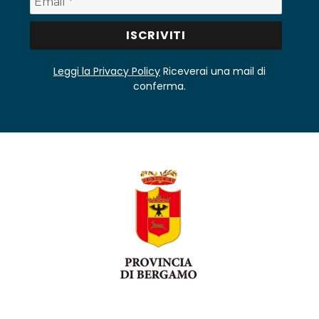
Leggi la Privacy Policy
Riceverai una mail di
conferma.