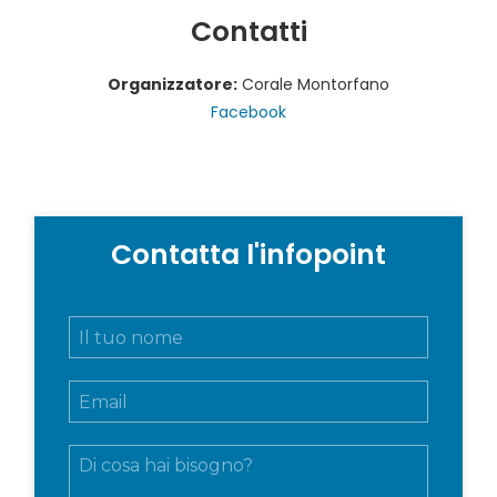
Contatti
Organizzatore:
Corale Montorfano
Facebook
Contatta l'infopoint
N
o
m
E
e
m
e
a
c
M
i
o
e
l
g