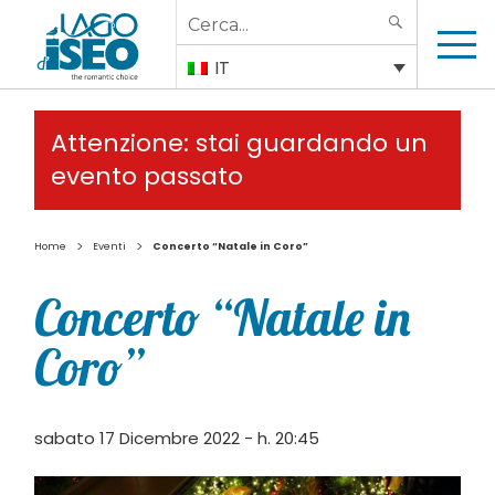
Search
SEARCH
for:
IT
Attenzione: stai guardando un
evento passato
>
>
Home
Eventi
Concerto “Natale in Coro”
Concerto “Natale in
Coro”
sabato 17 Dicembre 2022 - h. 20:45