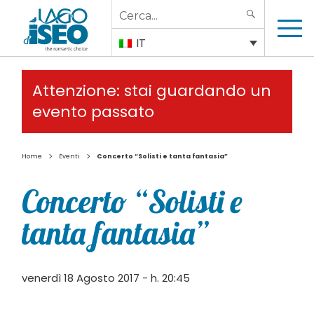
Search
SEARCH
for:
IT
Attenzione: stai guardando un
evento passato
>
>
Home
Eventi
Concerto “Solisti e tanta fantasia”
Concerto “Solisti e
tanta fantasia”
venerdì 18 Agosto 2017 - h. 20:45