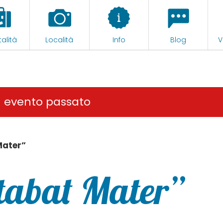
alità
Località
Info
Blog
V
n evento passato
Mater”
tabat Mater”