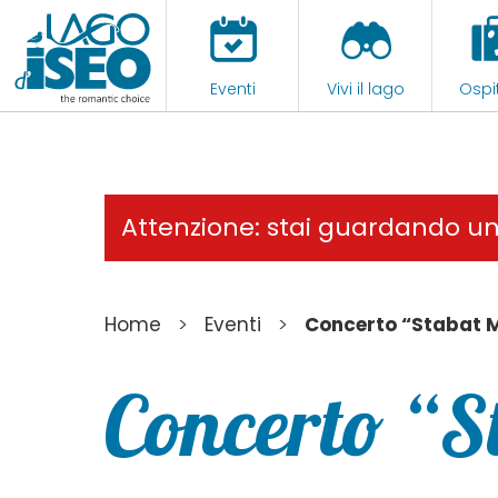
Eventi
Vivi il lago
Ospit
Attenzione: stai guardando u
>
>
Home
Eventi
Concerto “Stabat 
Concerto “S