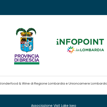
ndo Wonderfood & Wine di Regione Lombardia e Unioncamere Lombardi
Associazione Visit Lake Iseo