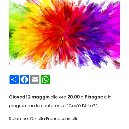
Condividi
Facebook
Email
WhatsApp
Giovedì 2 maggio
alle ore
20.00
a
Pisogne
è in
programma la conferenza “Cos’è l’Arte?”.
Relatrice: Ornella Franceschinelli.