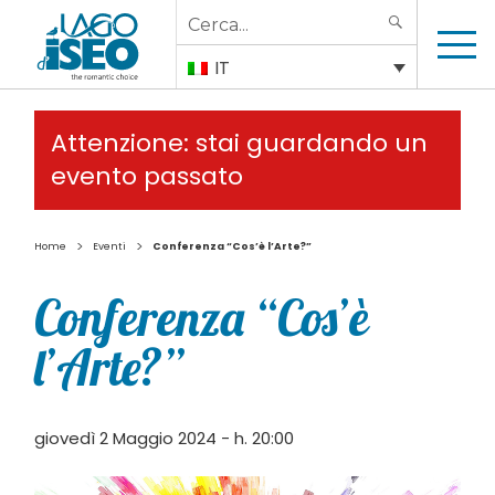
Search
SEARCH
for:
IT
Attenzione: stai guardando un
evento passato
>
>
Home
Eventi
Conferenza “Cos’è l’Arte?”
Conferenza “Cos’è
l’Arte?”
giovedì 2 Maggio 2024 - h. 20:00