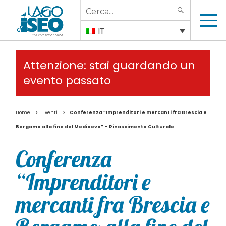
Search
SEARCH
for:
IT
Attenzione: stai guardando un
evento passato
>
>
Home
Eventi
Conferenza “Imprenditori e mercanti fra Brescia e
Bergamo alla fine del Medioevo” – Rinascimento Culturale
Conferenza
“Imprenditori e
mercanti fra Brescia e