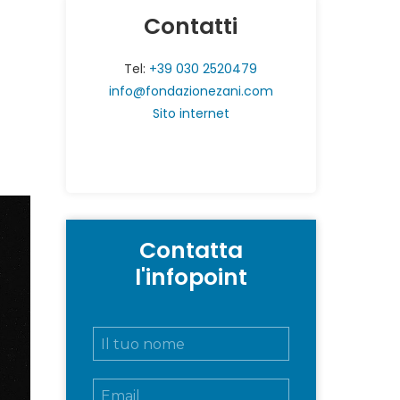
Contatti
Tel:
+39 030 2520479
info@fondazionezani.com
Sito internet
Contatta
l'infopoint
N
o
m
E
e