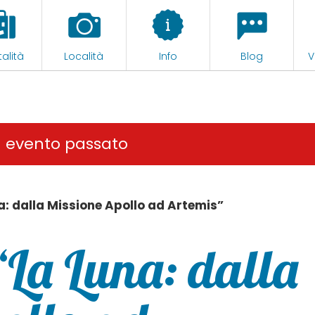
alità
Località
Info
Blog
V
n evento passato
: dalla Missione Apollo ad Artemis”
“La Luna: dalla