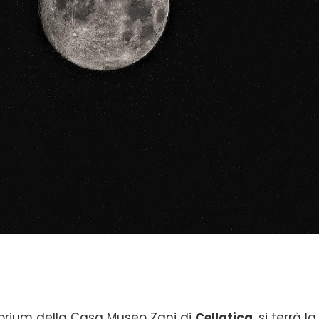
torium della Casa Museo Zani di
Cellatica
, si terrà la