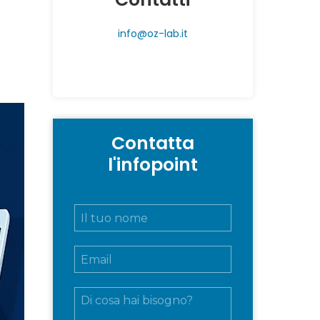
info@oz-lab.it
Contatta
l'infopoint
N
o
m
E
e
m
e
a
c
M
i
o
e
l
g