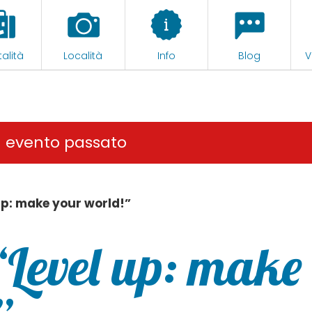
alità
Località
Info
Blog
V
n evento passato
up: make your world!”
“Level up: make