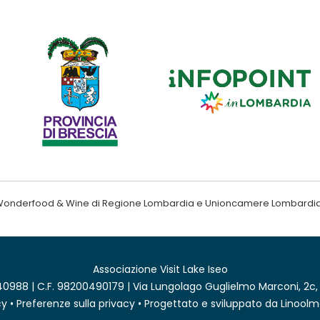
ndo Wonderfood & Wine di Regione Lombardia e Unioncamere Lombardi
Associazione Visit Lake Iseo
0988 | C.F. 98200490179 | Via Lungolago Guglielmo Marconi, 2c,
cy
•
Preferenze sulla privacy
• Progettato e sviluppato da
Linoolm