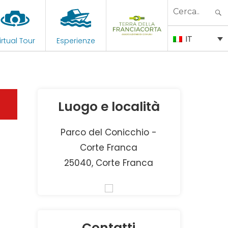
Search
for:
IT
irtual Tour
Esperienze
Luogo e località
Parco del Conicchio -
Corte Franca
25040, Corte Franca
Contatti