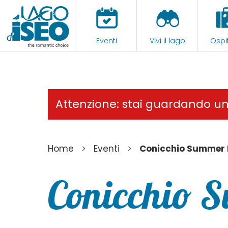
Eventi
Vivi il lago
Ospit
Attenzione: stai guardando u
>
>
Home
Eventi
Conicchio Summer 
Conicchio 