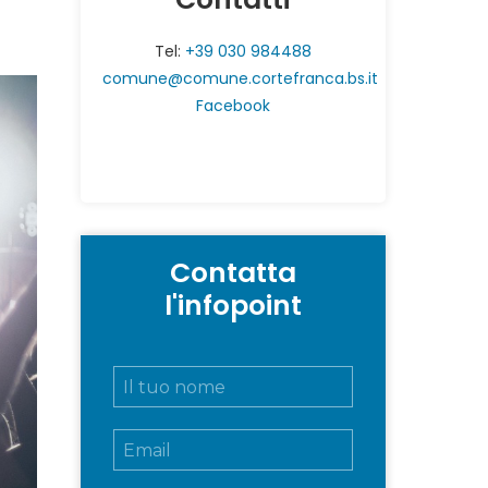
Tel:
+39 030 984488
comune@comune.cortefranca.bs.it
Facebook
Contatta
l'infopoint
N
o
m
E
e
m
e
a
c