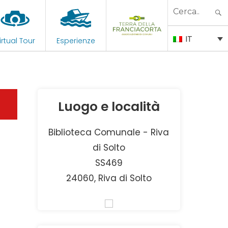
Search
for:
IT
irtual Tour
Esperienze
Luogo e località
Biblioteca Comunale - Riva
di Solto
SS469
24060, Riva di Solto