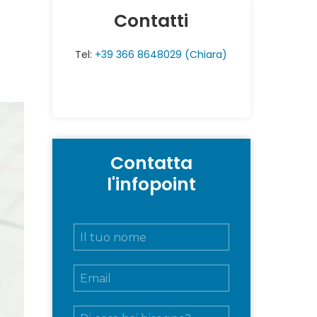
Contatti
Tel:
+39 366 8648029 (Chiara)
Contatta
l'infopoint
N
o
m
E
e
m
e
a
c
M
i
o