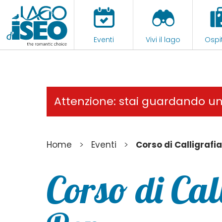
Eventi
Vivi il lago
Ospit
Attenzione: stai guardando u
>
>
Home
Eventi
Corso di Calligrafi
Corso di Cal