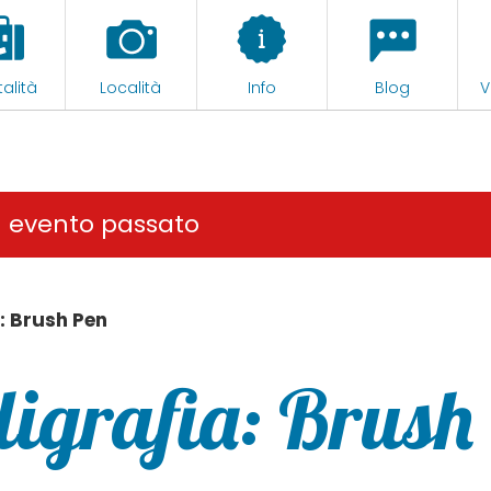
alità
Località
Info
Blog
V
n evento passato
a: Brush Pen
ligrafia: Brush