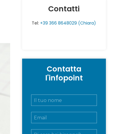
Contatti
Tel:
+39 366 8648029 (Chiara)
Contatta
l'infopoint
N
o
m
E
e
m
e
a
c
M
i
o