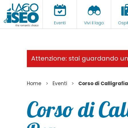
Eventi
Vivi il lago
Ospit
Attenzione: stai guardando u
>
>
Home
Eventi
Corso di Calligrafi
Corso di Cal