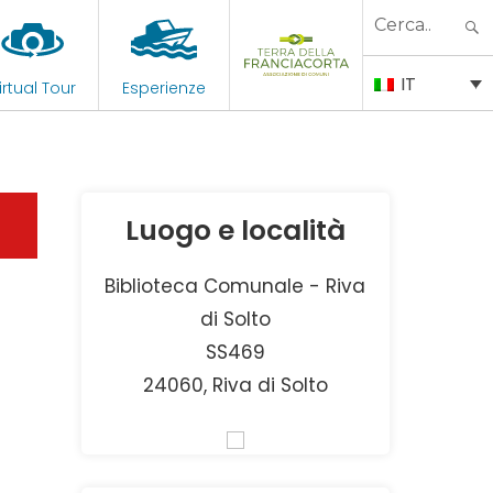
Search
for:
IT
irtual Tour
Esperienze
Luogo e località
Biblioteca Comunale - Riva
di Solto
SS469
24060, Riva di Solto