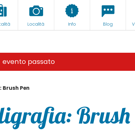
alità
Località
Info
Blog
V
n evento passato
a: Brush Pen
ligrafia: Brush