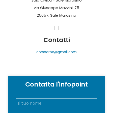
Sala Civica - Sale Marasino
via Giuseppe Mazzini, 75
25057, Sale Marasino
Contatti
corsoerbe@gmail.com
Contatta l'infopoint
N
o
m