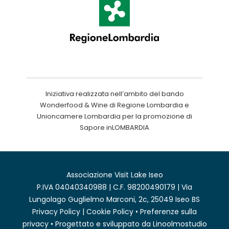
Iniziativa realizzata nell’ambito del bando
Wonderfood & Wine di Regione Lombardia e
Unioncamere Lombardia per la promozione di
Sapore inLOMBARDIA
Associazione Visit Lake Iseo
P.IVA 04040340988 | C.F. 98200490179 | Via
Lungolago Guglielmo Marconi, 2c, 25049 Iseo BS
Privacy Policy
|
Cookie Policy
•
Preferenze sulla
privacy
• Progettato e sviluppato da
Linoolmostudio