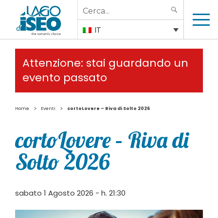
Search
SEARCH
for:
IT
Attenzione: stai guardando un
evento passato
>
>
Home
Eventi
cortoLovere – Riva di Solto 2026
cortoLovere – Riva di
Solto 2026
sabato 1 Agosto 2026 - h. 21:30