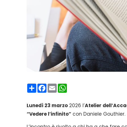
Condividi
Facebook
Email
WhatsApp
Lunedì 23 marzo
2026 l’
Atelier dell’Acc
“Vedere l’infinito”
con Daniele Gouthier.
L’incontro è rivolto a chi ha a che fare c