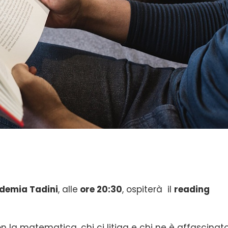
ademia Tadini
, alle
ore 20:30
, ospiterà il
reading
on la matematica, chi ci litiga e chi ne è affascinato