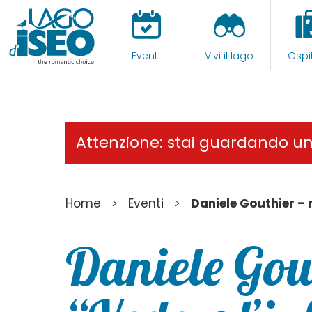
Eventi
Vivi il lago
Ospit
Attenzione: stai guardando u
>
>
Home
Eventi
Daniele Gouthier – r
Daniele Gou