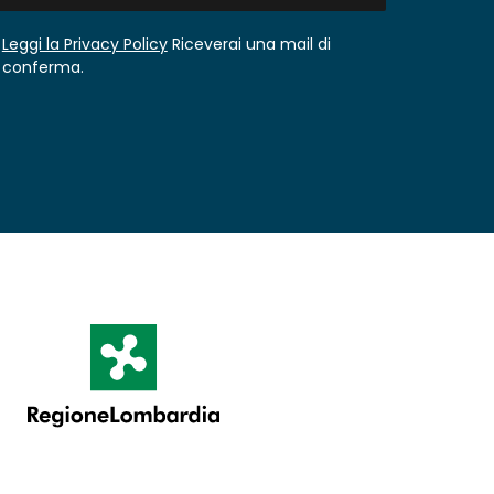
Leggi la Privacy Policy
Riceverai una mail di
conferma.