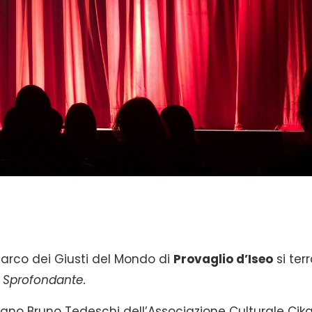
Parco dei Giusti del Mondo di
Provaglio d’Iseo
si terr
a Sprofondante.
dano Bruno Tedeschi dell’Associazione Culturale
Cika