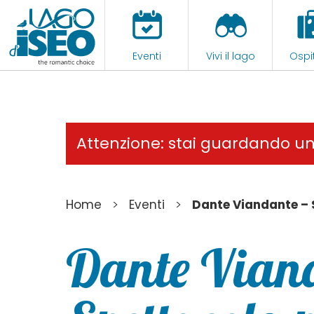
Eventi
Vivi il lago
Ospit
Attenzione: stai guardando u
>
>
Home
Eventi
Dante Viandante – 
Dante Viand