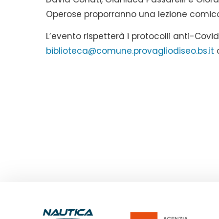
Operose
proporranno una lezione comico t
L’evento rispetterà i protocolli anti-Covi
biblioteca@comune.provagliodiseo.bs.it
o