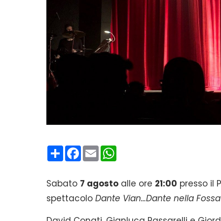
Condividi
Facebook
Email
WhatsApp
Sabato
7 agosto
alle ore
21:00
presso il 
spettacolo
Dante Vian…Dante nella Foss
David Conati, Gianluca Passarelli e Gior