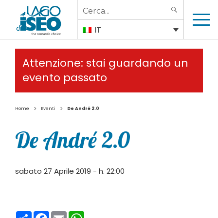
Search
SEARCH
for:
IT
Attenzione: stai guardando un
evento passato
>
>
Home
Eventi
De André 2.0
De André 2.0
sabato 27 Aprile 2019 - h. 22:00
Condividi
Facebook
Email
WhatsApp