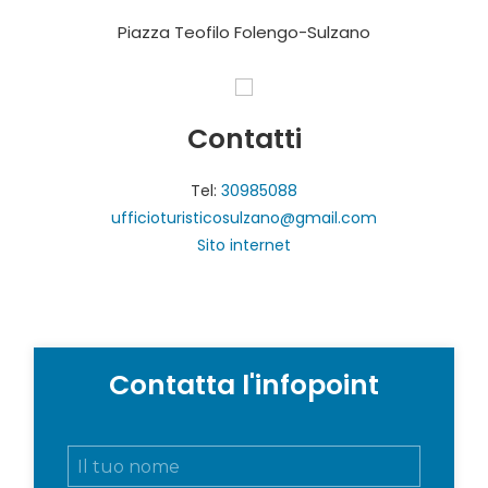
Piazza Teofilo Folengo-Sulzano
Contatti
Tel:
30985088
ufficioturisticosulzano@gmail.com
Sito internet
Contatta l'infopoint
N
o