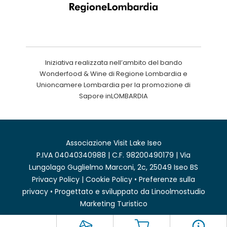
Iniziativa realizzata nell’ambito del bando
Wonderfood & Wine di Regione Lombardia e
Unioncamere Lombardia per la promozione di
Sapore inLOMBARDIA
Associazione Visit Lake Iseo
P.IVA 04040340988 | C.F. 98200490179 | Via
Lungolago Guglielmo Marconi, 2c, 25049 Iseo BS
Privacy Policy
|
Cookie Policy
•
Preferenze sulla
privacy
• Progettato e sviluppato da
Linoolmostudio
Marketing Turistico