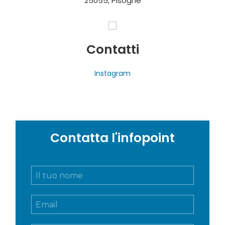
25055, Pisogne
Contatti
Instagram
Contatta l'infopoint
N
o
m
E
e
m
e
a
c