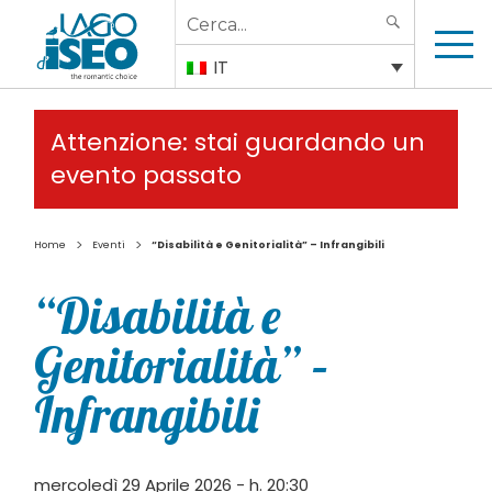
Search
SEARCH
for:
IT
Attenzione: stai guardando un
evento passato
>
>
Home
Eventi
“Disabilità e Genitorialità” – Infrangibili
“Disabilità e
Genitorialità” –
Infrangibili
mercoledì 29 Aprile 2026 - h. 20:30