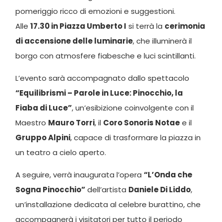
pomeriggio ricco di emozioni e suggestioni.
Alle
17.30 in Piazza Umberto I
si terrà la
cerimonia
di accensione delle luminarie
, che illuminerà il
borgo con atmosfere fiabesche e luci scintillanti.
L’evento sarà accompagnato dallo spettacolo
“Equilibrismi – Parole in Luce: Pinocchio, la
Fiaba di Luce”
, un’esibizione coinvolgente con il
Maestro
Mauro Torri
, il
Coro Sonoris Notae
e il
Gruppo Alpini
, capace di trasformare la piazza in
un teatro a cielo aperto.
A seguire, verrà inaugurata l’opera
“L’Onda che
Sogna Pinocchio”
dell’artista
Daniele Di Liddo
,
un’installazione dedicata al celebre burattino, che
accompagnerà i visitatori per tutto il periodo