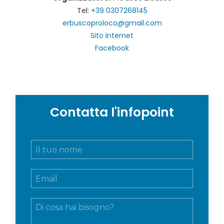
Tel:
+39 0307268145
erbuscoproloco@gmail.com
Sito internet
Facebook
Contatta l'infopoint
N
o
m
E
e
m
e
a
c
M
i
o
e
l
g
s
*