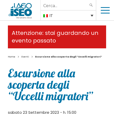
Search
SEARCH
for:
IT
Attenzione: stai guardando un
evento passato
>
>
Home
Eventi
Escursione alla scoperta degli “Uccelli migratori”
Escursione alla
scoperta degli
“Uccelli migratori”
sabato 23 Settembre 2023 - h. 15:00