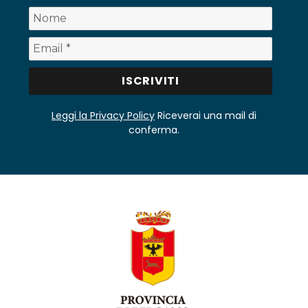
Leggi la Privacy Policy
Riceverai una mail di
conferma.