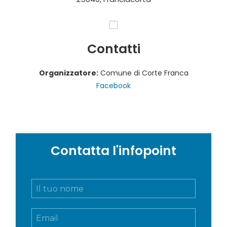
Contatti
Organizzatore:
Comune di Corte Franca
Facebook
Contatta l'infopoint
N
o
m
E
e
m
e