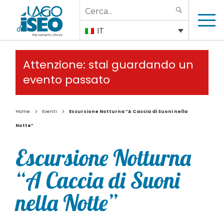
Search
SEARCH
for:
IT
Attenzione: stai guardando un
evento passato
>
>
Home
Eventi
Escursione Notturna “A Caccia di Suoni nella
Notte”
Escursione Notturna
“A Caccia di Suoni
nella Notte”