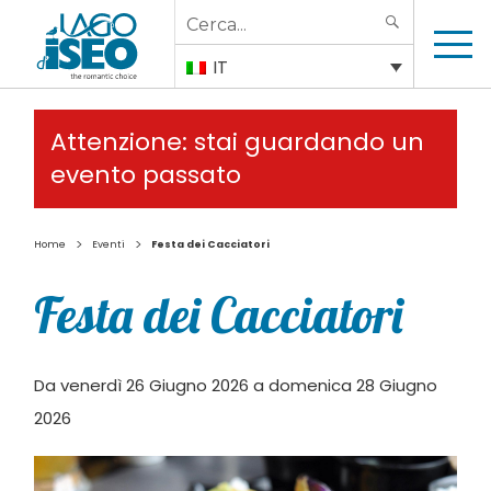
Search
SEARCH
for:
IT
Attenzione: stai guardando un
evento passato
>
>
Home
Eventi
Festa dei Cacciatori
Festa dei Cacciatori
Da venerdì 26 Giugno 2026 a domenica 28 Giugno
2026