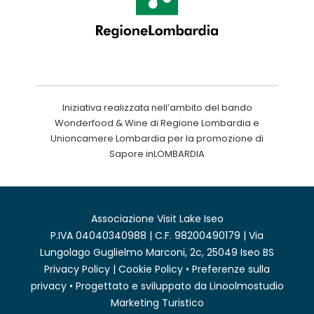
Iniziativa realizzata nell’ambito del bando
Wonderfood & Wine di Regione Lombardia e
Unioncamere Lombardia per la promozione di
Sapore inLOMBARDIA
Associazione Visit Lake Iseo
P.IVA 04040340988 | C.F. 98200490179 | Via
Lungolago Guglielmo Marconi, 2c, 25049 Iseo BS
Privacy Policy
|
Cookie Policy
•
Preferenze sulla
privacy
• Progettato e sviluppato da
Linoolmostudio
Marketing Turistico