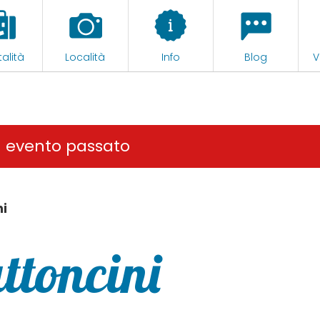
alità
Località
Info
Blog
V
n evento passato
ni
ttoncini