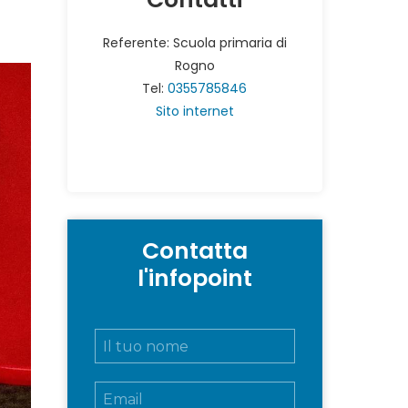
Referente: Scuola primaria di
Rogno
Tel:
0355785846
Sito internet
Contatta
l'infopoint
N
o
m
E
e
m