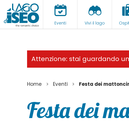
Eventi
Vivi il lago
Ospit
Attenzione: stai guardando u
>
>
Home
Eventi
Festa dei mattonci
Festa dei ma