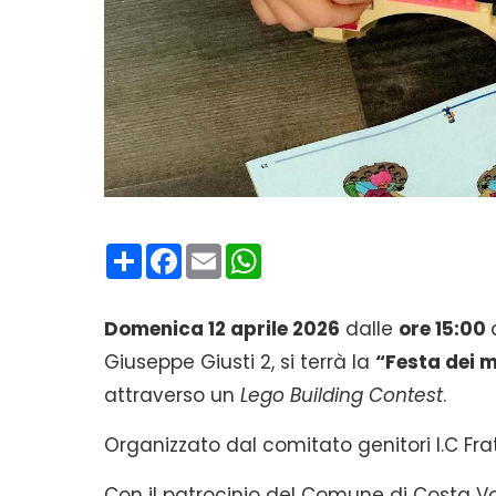
Condividi
Facebook
Email
WhatsApp
Domenica 12 aprile 2026
dalle
ore 15:00
Giuseppe Giusti 2, si terrà la
“Festa dei 
attraverso un
Lego Building Contest
.
Organizzato dal comitato genitori I.C Fratel
Con il patrocinio del Comune di Costa Vo