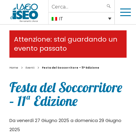
Search
SEARCH
for:
IT
Attenzione: stai guardando un
evento passato
>
>
Home
Eventi
Festa del Soccorritore – 11ª Edizione
Festa del Soccorritore
– 11ª Edizione
Da venerdì 27 Giugno 2025 a domenica 29 Giugno
2025