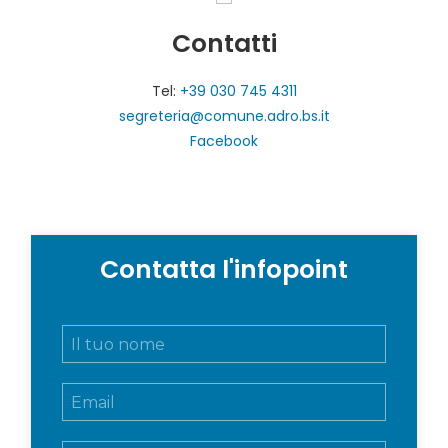
Contatti
Tel:
+39 030 745 4311
segreteria@comune.adro.bs.it
Facebook
Contatta l'infopoint
N
o
m
E
e
m
e
a
c