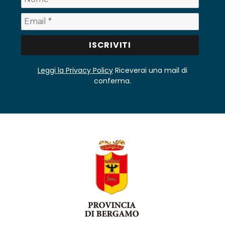
Leggi la Privacy Policy
Riceverai una mail di
conferma.