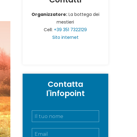
Organizzatore:
La bottega dei
mestieri
Cell:
+39 351 7322129
Sito internet
Contatta
l'infopoint
N
o
m
E
e
m