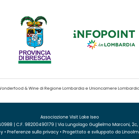
ndo Wonderfood & Wine di Regione Lombardia e Unioncamere Lombardi
Associazione Visit Lake Iseo
0988 | C.F. 98200490179 | Via Lungolago Guglielmo Marconi, 2c,
cy
•
Preferenze sulla privacy
• Progettato e sviluppato da
Linoolm