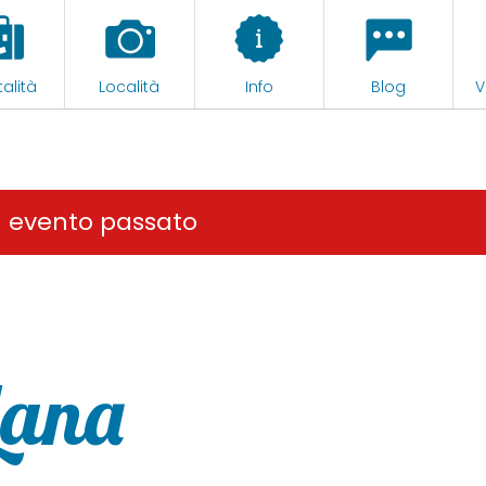
alità
Località
Info
Blog
V
n evento passato
Lana