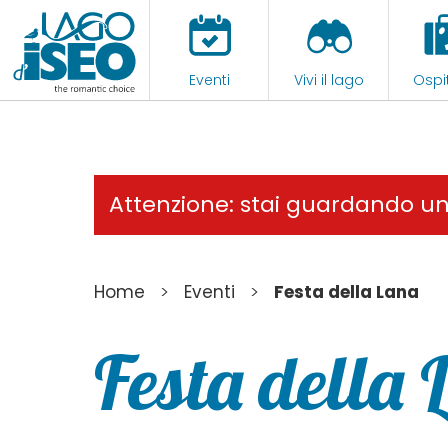
Eventi
Vivi il lago
Ospit
Attenzione: stai guardando u
>
>
Home
Eventi
Festa della Lana
Festa della 