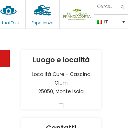
Search
for:
IT
irtual Tour
Esperienze
Luogo e località
Località Cure - Cascina
Clem
25050, Monte Isola
Contatti