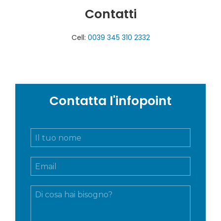
Contatti
Cell:
0039 345 310 2332
Contatta l'infopoint
N
o
m
E
e
m
e
a
c
M
i
o
e
l
g
s
*
n
s