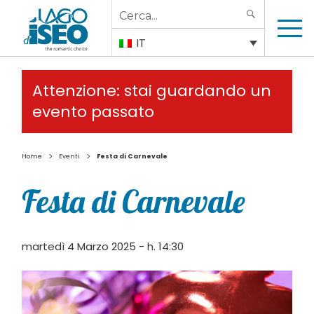
Search
SEARCH
for:
IT
Attenzione: stai guardando un
evento passato
>
>
Home
Eventi
Festa di Carnevale
Festa di Carnevale
martedì 4 Marzo 2025 - h. 14:30