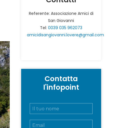
Referente: Associazione Amici di
San Giovanni
Tel:
0039 035 962073
amicidisangiovanni.lovere@gmail.com
Contatta
l'infopoint
N
o
m
E
e
m