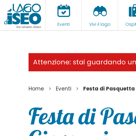
Eventi
Vivi il lago
Ospit
Attenzione: stai guardando u
>
>
Home
Eventi
Festa di Pasquetta
Festa di Pa