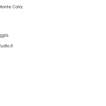
n Monte Cala;
ggia.
udio.it