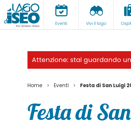
Eventi
Vivi il lago
Ospit
Attenzione: stai guardando u
>
>
Home
Eventi
Festa di San Luigi 
Festa di Sa