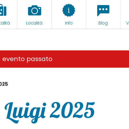
alità
Località
Info
Blog
V
n evento passato
2025
n Luigi 2025