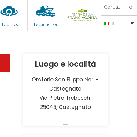
Search
for:
IT
irtual Tour
Esperienze
Luogo e località
Oratorio San Filippo Neri -
Castegnato
Via Pietro Trebeschi
25045, Castegnato