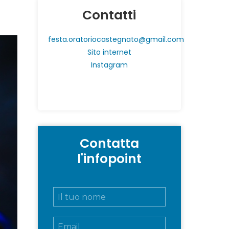
Contatti
festa.oratoriocastegnato@gmail.com
Sito internet
Instagram
Contatta
l'infopoint
N
o
m
E
e