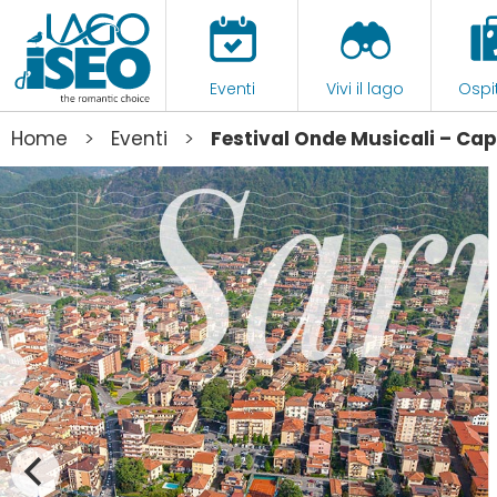
Eventi
Vivi il lago
Ospit
>
>
Home
Eventi
Festival Onde Musicali – Capr