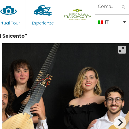
Search
for:
IT
irtual Tour
Esperienze
l Seicento”