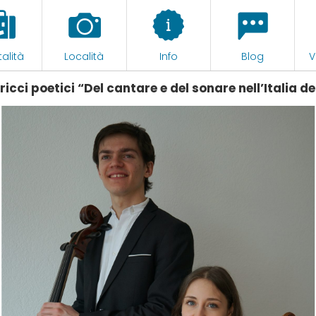
alità
Località
Info
Blog
V
icci poetici “Del cantare e del sonare nell’Italia de