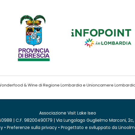
ndo Wonderfood & Wine di Regione Lombardia e Unioncamere Lombardi
Associazione Visit Lake Iseo
0988 | C.F. 98200490179 | Via Lungolago Guglielmo Marconi, 2c,
cy
•
Preferenze sulla privacy
• Progettato e sviluppato da
Linoolm