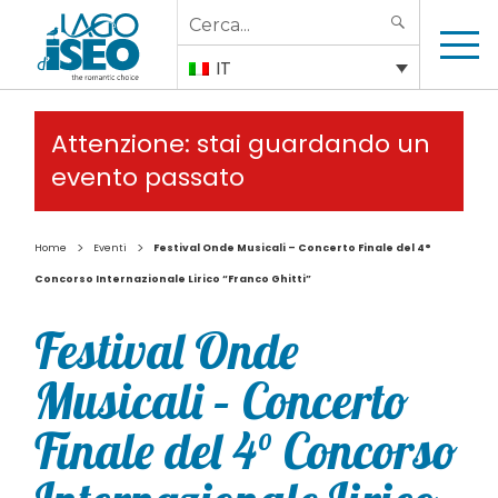
Search
SEARCH
for:
IT
Attenzione: stai guardando un
evento passato
>
>
Home
Eventi
Festival Onde Musicali – Concerto Finale del 4°
Concorso Internazionale Lirico “Franco Ghitti”
Festival Onde
Musicali – Concerto
Finale del 4° Concorso