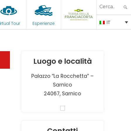
Search
for:
IT
irtual Tour
Esperienze
Luogo e località
Palazzo “La Rocchetta” –
Sarnico
24067, Sarnico
Contatti