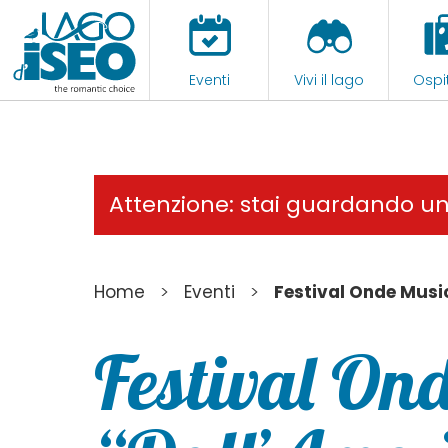
Eventi
Vivi il lago
Ospit
Attenzione: stai guardando u
>
>
Home
Eventi
Festival Onde Music
Festival Ond