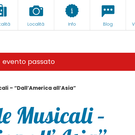
alità
Località
Info
Blog
V
n evento passato
ali – “Dall’America all’Asia”
e Musicali –