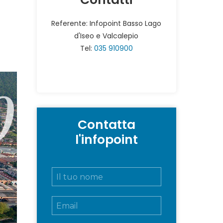
Referente: Infopoint Basso Lago
d'Iseo e Valcalepio
Tel:
035 910900
Contatta
l'infopoint
N
o
m
E
e
m
e
a
c