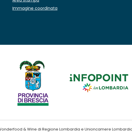
Area stampa
Immagine coordinata
ndo Wonderfood & Wine di Regione Lombardia e Unioncamere Lombardi