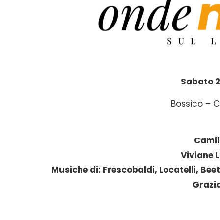
Sabato 29
Bossico – C
Camil
Viviane 
Musiche di: Frescobaldi, Locatelli, Be
Grazia