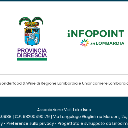
ndo Wonderfood & Wine di Regione Lombardia e Unioncamere Lombardi
Associazione Visit Lake Iseo
0988 | C.F. 98200490179 | Via Lungolago Guglielmo Marconi, 2c,
cy
•
Preferenze sulla privacy
• Progettato e sviluppato da
Linoolm