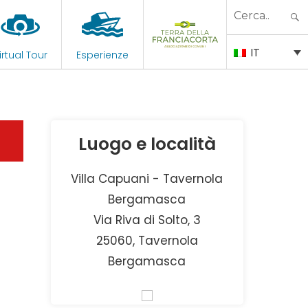
Search
for:
IT
irtual Tour
Esperienze
Luogo e località
Villa Capuani - Tavernola
Bergamasca
Via Riva di Solto, 3
25060, Tavernola
Bergamasca