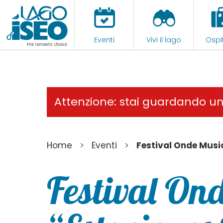
Eventi
Vivi il lago
Ospit
Attenzione: stai guardando u
>
>
Home
Eventi
Festival Onde Music
Festival Ond