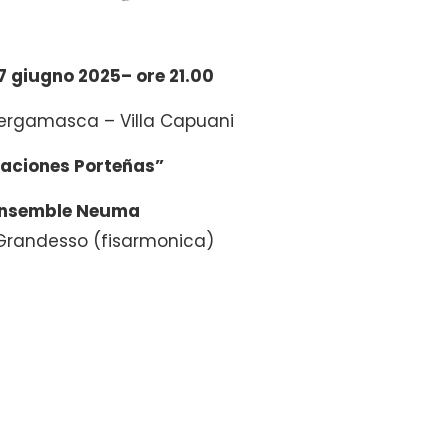
 giugno 2025– ore 21.00
ergamasca – Villa Capuani
taciones Porteñas”
nsemble Neuma
Grandesso (fisarmonica)
a