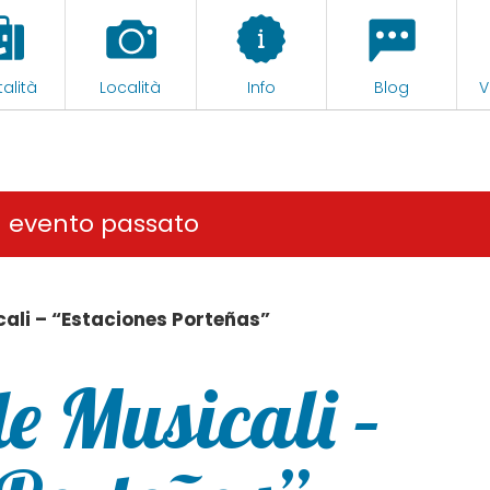
alità
Località
Info
Blog
V
n evento passato
ali – “Estaciones Porteñas”
e Musicali –