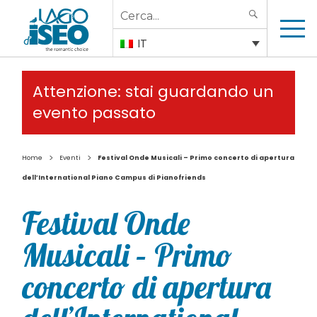
Search
SEARCH
for:
IT
Attenzione: stai guardando un
evento passato
>
>
Home
Eventi
Festival Onde Musicali – Primo concerto di apertura
dell’International Piano Campus di Pianofriends
Festival Onde
Musicali – Primo
concerto di apertura