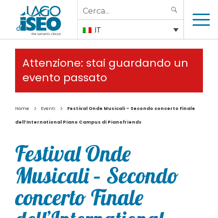
Search
SEARCH
for:
IT
Attenzione: stai guardando un
evento passato
>
>
Home
Eventi
Festival Onde Musicali – Secondo concerto Finale
dell’International Piano Campus di Pianofriends
Festival Onde
Musicali – Secondo
concerto Finale