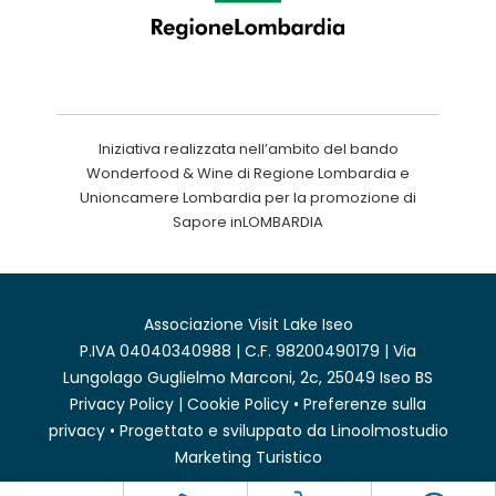
Iniziativa realizzata nell’ambito del bando
Wonderfood & Wine di Regione Lombardia e
Unioncamere Lombardia per la promozione di
Sapore inLOMBARDIA
Associazione Visit Lake Iseo
P.IVA 04040340988 | C.F. 98200490179 | Via
Lungolago Guglielmo Marconi, 2c, 25049 Iseo BS
Privacy Policy
|
Cookie Policy
•
Preferenze sulla
privacy
• Progettato e sviluppato da
Linoolmostudio
Marketing Turistico