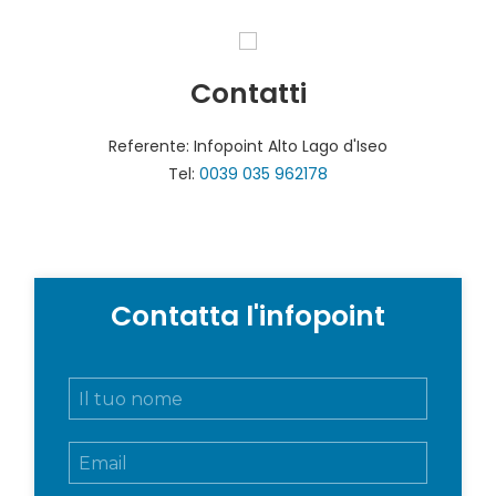
Contatti
Referente: Infopoint Alto Lago d'Iseo
Tel:
0039 035 962178
Contatta l'infopoint
N
o
m
E
e
m
e
a