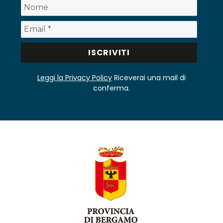
Leggi la Privacy Policy
Riceverai una mail di
conferma.