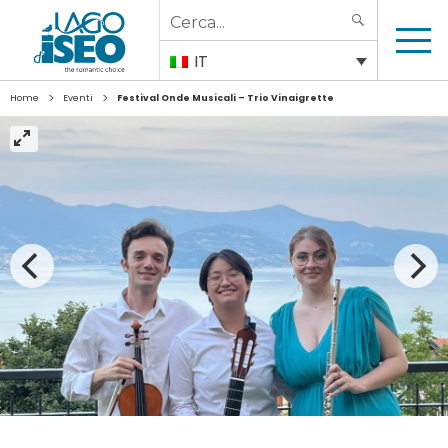
Search
SEARCH
for:
IT
>
>
Home
Eventi
Festival Onde Musicali – Trio Vinaigrette