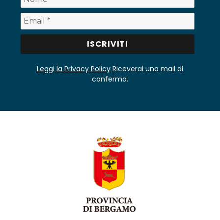
Leggi la Privacy Policy
Riceverai una mail di
conferma.