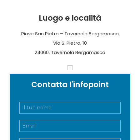
Luogo e località
Pieve San Pietro – Tavernola Bergamasca
Via S. Pietro, 10
24060, Tavernola Bergamasca
Contatta l'infopoint
N
o
m
E
e
m
e
a
c