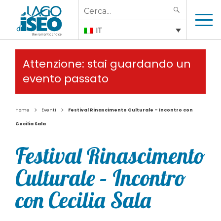
Search
SEARCH
for:
IT
Attenzione: stai guardando un
evento passato
>
>
Home
Eventi
Festival Rinascimento Culturale – Incontro con
Cecilia Sala
Festival Rinascimento
Culturale – Incontro
con Cecilia Sala