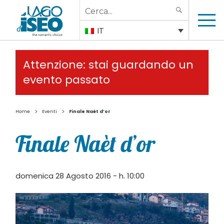
Search
SEARCH
for:
IT
Attenzione: stai guardando un
evento passato
>
>
Home
Eventi
Finale Naèt d’or
Finale Naèt d’or
domenica 28 Agosto 2016 - h. 10:00