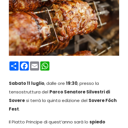
Condividi
Facebook
Email
WhatsApp
Sabato 11 luglio
, dalle ore
19:30
, presso la
tensostruttura del
Parco Senatore Silvestri di
Sovere
si terrà la quinta edizione del
Sovere Föch
Fest
.
Il Piatto Principe di quest’anno sarà lo
spiedo