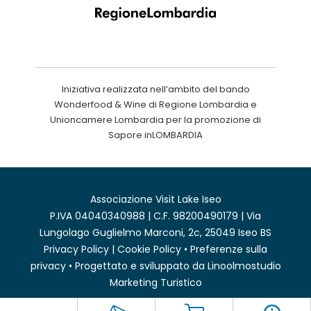
Iniziativa realizzata nell’ambito del bando
Wonderfood & Wine di Regione Lombardia e
Unioncamere Lombardia per la promozione di
Sapore inLOMBARDIA
Associazione Visit Lake Iseo
P.IVA 04040340988 | C.F. 98200490179 | Via
Lungolago Guglielmo Marconi, 2c, 25049 Iseo BS
Privacy Policy
|
Cookie Policy
•
Preferenze sulla
privacy
• Progettato e sviluppato da
Linoolmostudio
Marketing Turistico