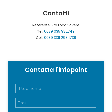
Contatti
Referente: Pro Loco Sovere
Tel:
0039 035 982749
Cell:
0039 339 298 1738
Contatta l'infopoint
N
o
m
E
e
m
e
a
c