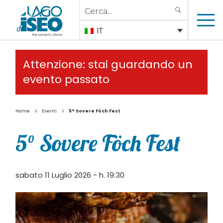
Search
SEARCH
for:
IT
Attenzione: stai guardando un
evento passato
>
>
Home
Eventi
5° Sovere Föch Fest
5° Sovere Föch Fest
sabato 11 Luglio 2026 - h. 19:30