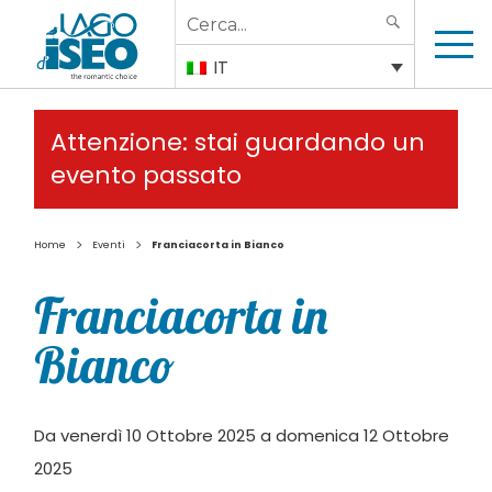
Search
SEARCH
for:
IT
Attenzione: stai guardando un
evento passato
>
>
Home
Eventi
Franciacorta in Bianco
Franciacorta in
Bianco
Da venerdì 10 Ottobre 2025 a domenica 12 Ottobre
2025