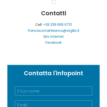
Contatti
Cell:
+39 339 665 6731
franciacortainbianco@virgilio.it
Sito internet
Facebook
Contatta l'infopoint
N
o
m
E
e