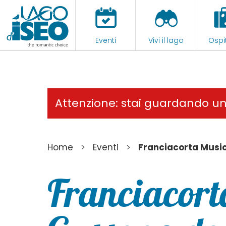
Eventi
Vivi il lago
Ospit
Attenzione: stai guardando u
>
>
Home
Eventi
Franciacorta Music
Franciacort