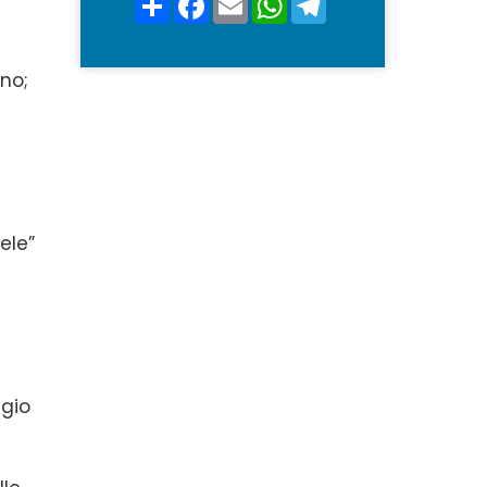
*
no;
ele”
ggio