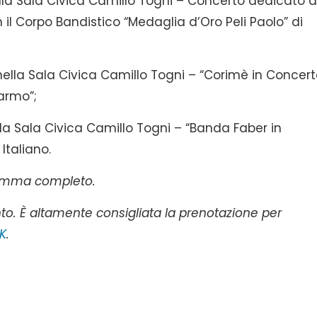
la Sala Civica Camillo Togni – Concerto dedicato a
n il Corpo Bandistico “Medaglia d’Oro Peli Paolo” di
ella Sala Civica Camillo Togni – “Corimè in Concert
armo”;
la Sala Civica Camillo Togni – “Banda Faber in
Italiano.
gramma completo.
nto.
È altamente consigliata la prenotazione per
NK
.