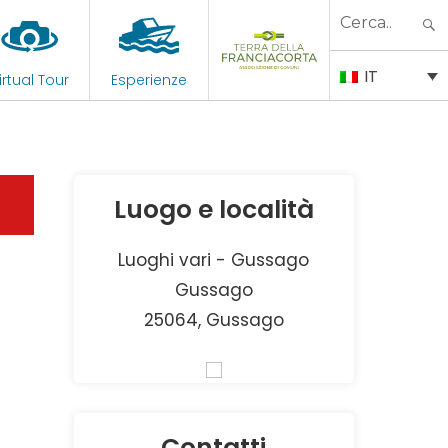
Search
for:
IT
irtual Tour
Esperienze
Luogo e località
Luoghi vari - Gussago
Gussago
25064, Gussago
Contatti