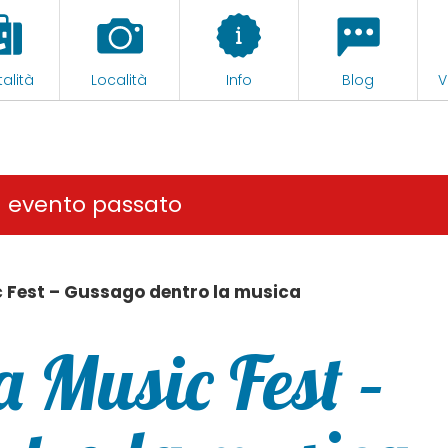
alità
Località
Info
Blog
V
n evento passato
 Fest – Gussago dentro la musica
a Music Fest –