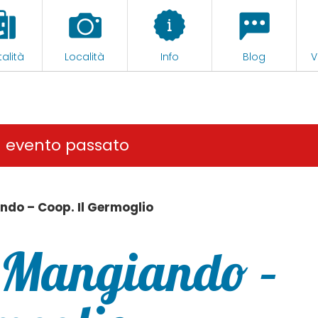
alità
Località
Info
Blog
V
n evento passato
do – Coop. Il Germoglio
 Mangiando –