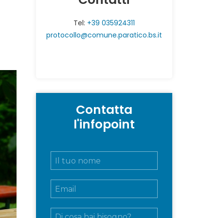
Tel:
+39 035924311
protocollo@comune.paratico.bs.it
Contatta
l'infopoint
N
o
m
E
e
m
e
a
c
M
i
o