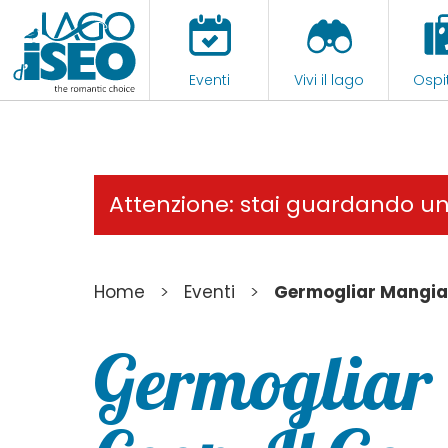
Eventi
Vivi il lago
Ospit
Attenzione: stai guardando u
>
>
Home
Eventi
Germogliar Mangian
Germogliar