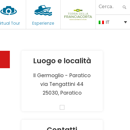
Search
for:
IT
irtual Tour
Esperienze
Luogo e località
Il Germoglio - Paratico
via Tengattini 44
25030, Paratico
Contatti