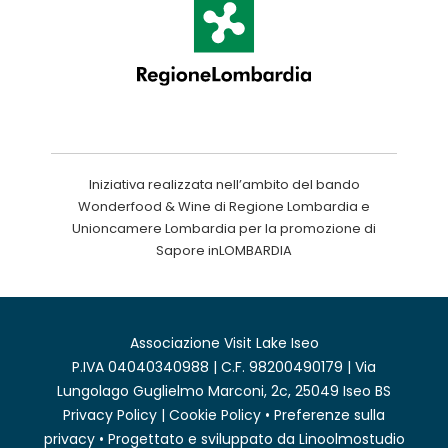
Iniziativa realizzata nell’ambito del bando
Wonderfood & Wine di Regione Lombardia e
Unioncamere Lombardia per la promozione di
Sapore inLOMBARDIA
Associazione Visit Lake Iseo
P.IVA 04040340988 | C.F. 98200490179 | Via
Lungolago Guglielmo Marconi, 2c, 25049 Iseo BS
Privacy Policy
|
Cookie Policy
•
Preferenze sulla
privacy
• Progettato e sviluppato da
Linoolmostudio