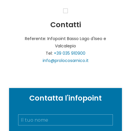
Contatti
Referente: Infopoint Basso Lago d'Iseo e
Valcalepio
Tel:
+39 035 910900
info@prolocosarnico.it
Contatta l'infopoint
N
o
m