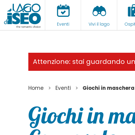
Eventi
Vivi il lago
Ospit
Attenzione: stai guardando u
>
>
Home
Eventi
Giochi in maschera
Giochi in m