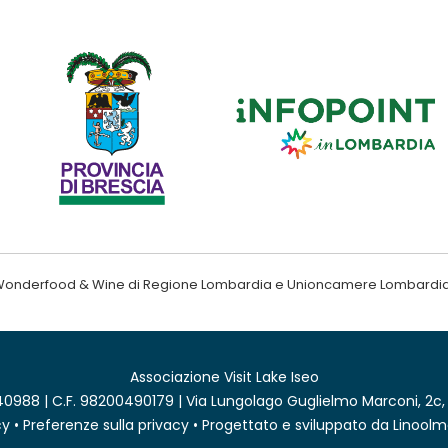
ndo Wonderfood & Wine di Regione Lombardia e Unioncamere Lombardi
Associazione Visit Lake Iseo
0988 | C.F. 98200490179 | Via Lungolago Guglielmo Marconi, 2c,
cy
•
Preferenze sulla privacy
• Progettato e sviluppato da
Linoolm