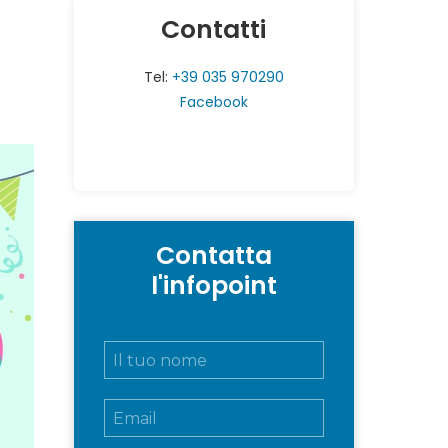
Contatti
Tel:
+39 035 970290
Facebook
Contatta
l'infopoint
N
o
m
E
e
m
e
a