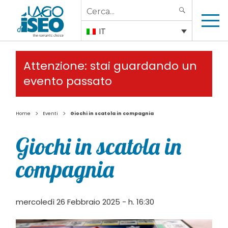
Search
SEARCH
for:
IT
Attenzione: stai guardando un
evento passato
>
>
Home
Eventi
Giochi in scatola in compagnia
Giochi in scatola in
compagnia
mercoledì 26 Febbraio 2025 - h. 16:30