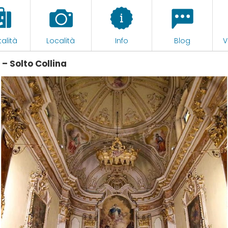
alità
Località
Info
Blog
V
– Solto Collina