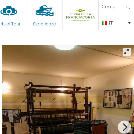
Search
for:
IT
irtual Tour
Esperienze