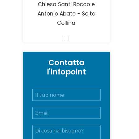
Chiesa Santi Rocco e
Antonio Abate - Solto
Collina
Contatta
l'infopoint
N
o
m
E
e
m
e
a
c
M
i
o
e
l
g