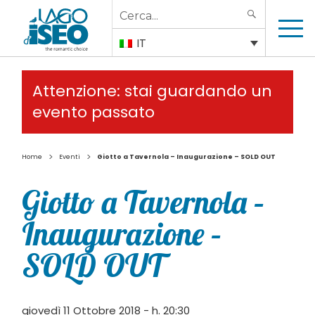
Search
SEARCH
for:
IT
Attenzione: stai guardando un
evento passato
>
>
Home
Eventi
Giotto a Tavernola – Inaugurazione – SOLD OUT
Giotto a Tavernola –
Inaugurazione –
SOLD OUT
giovedì 11 Ottobre 2018 - h. 20:30