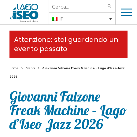
Search
SEARCH
for:
IT
Attenzione: stai guardando un
evento passato
>
>
Home
Eventi
Giovanni Falzone Freak Machine – Lago d’Iseo Jazz
2026
Giovanni Falzone
Freak Machine – Lago
d’Iseo Jazz 2026