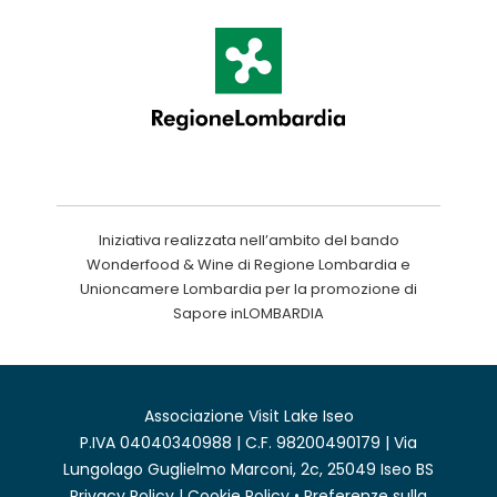
Iniziativa realizzata nell’ambito del bando
Wonderfood & Wine di Regione Lombardia e
Unioncamere Lombardia per la promozione di
Sapore inLOMBARDIA
Associazione Visit Lake Iseo
P.IVA 04040340988 | C.F. 98200490179 | Via
Lungolago Guglielmo Marconi, 2c, 25049 Iseo BS
Privacy Policy
|
Cookie Policy
•
Preferenze sulla