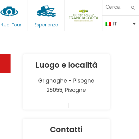
Search
for:
IT
irtual Tour
Esperienze
Luogo e località
Grignaghe - Pisogne
25055, Pisogne
Contatti