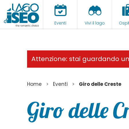
Eventi
Vivi il lago
Ospit
Attenzione: stai guardando u
>
>
Home
Eventi
Giro delle Creste
Giro delle C